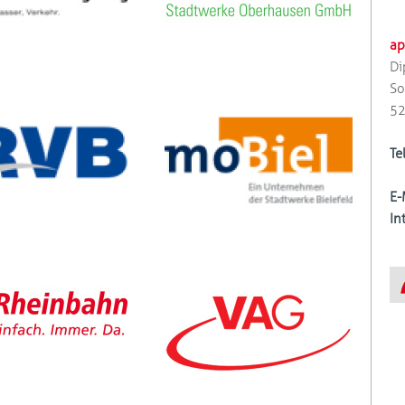
ap
Di
So
52
Te
E-
In